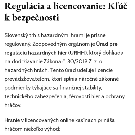
Regulácia a licencovanie: Kľúč
k bezpečnosti
Slovenský trh s hazardnými hrami je prísne
regulovaný. Zodpovedným orgánom je
Úrad pre
reguláciu hazardných hier (URHH)
, ktorý dohliada
na dodržiavanie Zákona č. 30/2019 Z. z. o
hazardných hrách. Tento úrad udeľuje licencie
prevádzkovateľom, ktorí splnia náročné zákonné
podmienky týkajúce sa finančnej stability,
technického zabezpečenia, férovosti hier a ochrany
hráčov.
Hranie v licencovaných online kasínach prináša
hráčom niekoľko výhod: