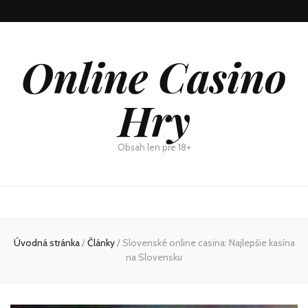
Online Casino
Hry
Obsah len pre 18+
Úvodná stránka
/
Články
/
Slovenské online casina: Najlepšie kasína
na Slovensku