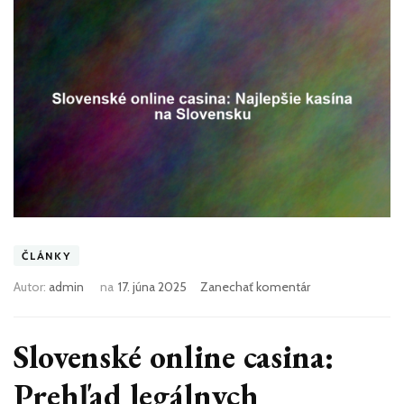
ČLÁNKY
k
Autor:
admin
na
17. júna 2025
Zanechať komentár
článku
Slovenské
online
Slovenské online casina:
casina:
Najlepšie
Prehľad legálnych
kasína