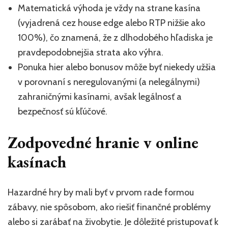
Matematická výhoda je vždy na strane kasína
(vyjadrená cez house edge alebo RTP nižšie ako
100%), čo znamená, že z dlhodobého hľadiska je
pravdepodobnejšia strata ako výhra.
Ponuka hier alebo bonusov môže byť niekedy užšia
v porovnaní s neregulovanými (a nelegálnymi)
zahraničnými kasínami, avšak legálnosť a
bezpečnosť sú kľúčové.
Zodpovedné hranie v online
kasínach
Hazardné hry by mali byť v prvom rade formou
zábavy, nie spôsobom, ako riešiť finančné problémy
alebo si zarábať na živobytie. Je dôležité pristupovať k